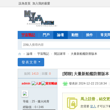
設為首頁
加入我的最愛
宇宙戰記
門戶
論壇
動態
插件
常見
»
論壇
›
宇宙戰記
›
閒話家常
›
大量新船艦防禦版本
M
發表文章
y
[閒聊]
大量新船艦防禦版本
點閱:
1413
|
回覆:
0
X
N
admin
發表於 2024-12-22 23:18:34
|
ov
a
馬上註冊，結交更
等級：25 - 爐火純青
(
您需要
登入
才可以下
經驗值：0 / 246