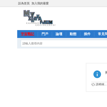
設為首頁
加入我的最愛
宇宙戰記
門戶
論壇
動態
插件
常見
請稍候...