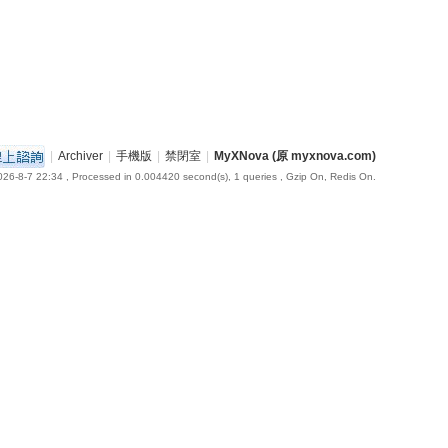
|
Archiver
|
手機版
|
禁閉室
|
MyXNova (原 myxnova.com)
26-8-7 22:34
, Processed in 0.004420 second(s), 1 queries , Gzip On, Redis On.