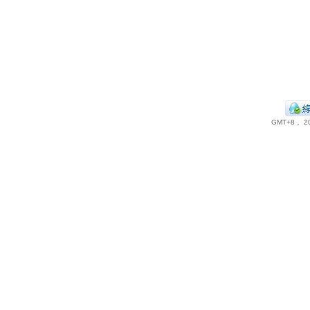
GMT+8， 20