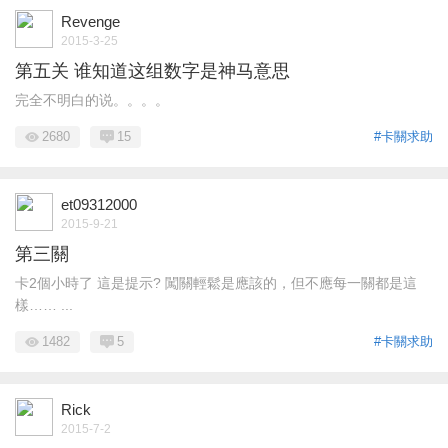
Revenge
2015-3-25
第五关 谁知道这组数字是神马意思
完全不明白的说。。。。
2680
15
#卡關求助
et09312000
2015-9-21
第三關
卡2個小時了 這是提示? 闖關輕鬆是應該的，但不應每一關都是這
樣…… ...
1482
5
#卡關求助
Rick
2015-7-2