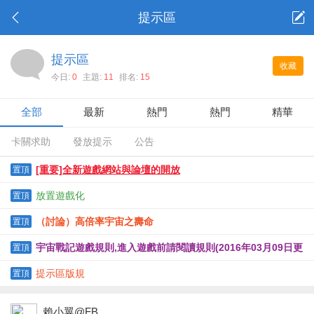
提示區
提示區
收藏
今日:
0
主題:
11
排名:
15
全部
最新
熱門
熱門
精華
卡關求助
發放提示
公告
[重要]全新遊戲網站與論壇的開放
置頂
放置遊戲化
置頂
（討論）高倍率宇宙之壽命
置頂
宇宙戰記遊戲規則,進入遊戲前請閱讀規則(2016年03月09日更
置頂
新)
提示區版規
置頂
賴小翼@FB