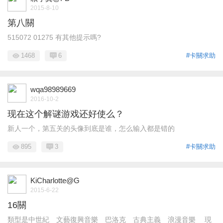
2015-8-10
第八關
515072 01275 有其他提示嗎?
1468
6
#卡關求助
wqa98989669
2016-10-2
现在这个解谜游戏还好使么？
新人一个，第五关的头像到底是谁，怎么输入都是错的
895
3
#卡關求助
KiCharlotte@G
2015-6-22
16關
類型是中世紀 文藝復興音樂 巴洛克 古典主義 浪漫音樂 現